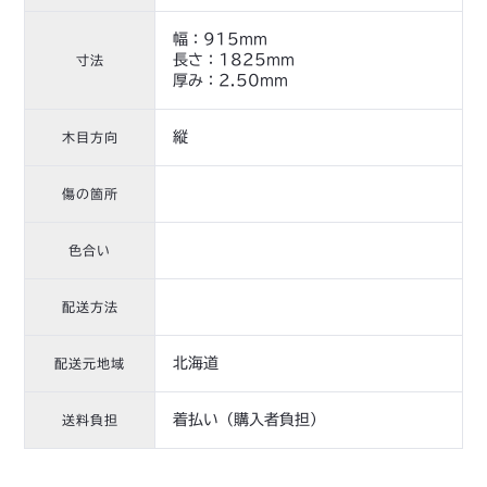
幅：915mm
長さ：1825mm
寸法
厚み：2.50mm
縦
木目方向
傷の箇所
色合い
配送方法
北海道
配送元地域
着払い（購入者負担）
送料負担